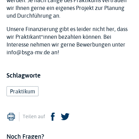
werden. Je nach Länge des Praktikums vertrauen
wir Ihnen gerne ein eigenes Projekt zur Planung
und Durchführung an.
Unsere Finanzierung gibt es leider nicht her, dass
wir Praktikant*innen bezahlen können. Bei
Interesse nehmen wir gerne Bewerbungen unter
info@bsga-mv.de an!
Schlagworte
Praktikum
Drucken
Facebook
Twitter
Teilen auf
Noch Fragen?