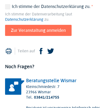
(erforder
Ich stimme der Datenschutzerklärung zu.
Ich stimme der Datenverarbeitung laut
Datenschutzerklärung
zu.
Drucken
Facebook
Twitter
Teilen auf
Noch Fragen?
Beratungsstelle Wismar
Kleinschmiedestr. 7
23966 Wismar
Tel..
03841/214755