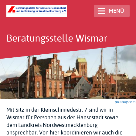
Direkt
MENÜ
zum
Inhalt
Beratungsstelle Wismar
pixabay.com
Mit Sitz in der Kleinschmiedestr. 7 sind wir in
Wismar für Personen aus der Hansestadt sowie
dem Landkreis Nordwestmecklenburg
ansprechbar. Von hier koordinieren wir auch die