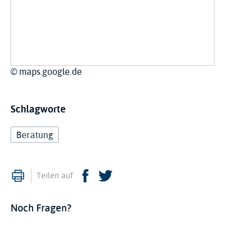
Copyright
© maps.google.de
Schlagworte
Beratung
Drucken
Facebook
Twitter
Teilen auf
Noch Fragen?