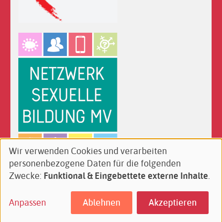
Wir verwenden Cookies und verarbeiten
Verwendung
personenbezogene Daten für die folgenden
von
Follow
Facebook
YouTube
Instagram
Zwecke:
Funktional & Eingebettete externe Inhalte
.
personenbezogenen
us
Daten
on:
Anpassen
Ablehnen
Akzeptieren
Footer
Kontakt
Impressum
Datenschutz
und
menu
Cookies